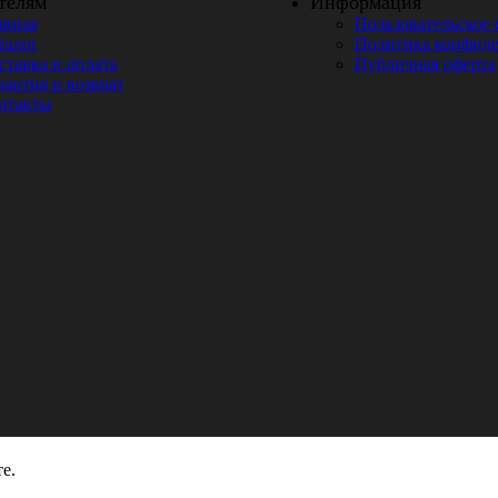
телям
Информация
авная
Пользовательское
талог
Политика конфид
ставка и оплата
Публичная оферта
рантия и возврат
нтакты
е.