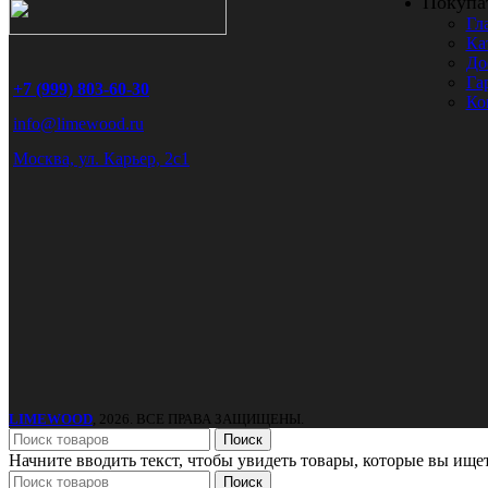
Покупа
Гл
Ка
До
Га
+7 (999) 803-60-30
Ко
info@limewood.ru
Москва, ул. Карьер, 2с1
LIMEWOOD
, 2026. ВСЕ ПРАВА ЗАЩИЩЕНЫ.
Поиск
Начните вводить текст, чтобы увидеть товары, которые вы ищет
Поиск