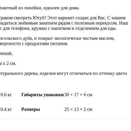
пактный из линейки, идеален для дома.
траком смотреть Ютуб? Этот вариант создан для Вас. С нашим
ладиться любимым занятием рядом с полезным перекусом. Наш
: для телефона, кружки с напитком и отделением для еды.
нгольского дуба, и покрыт экологически чистым маслом,
оверхности с продуктами питания.
елений.
 х 2 см.
турального дерева, изделия могут отличаться по оттенку цвета
0.6 кг
Габариты упаковки
30 × 17 × 6 см
0.4 кг
Размеры
25 × 13 × 2 см